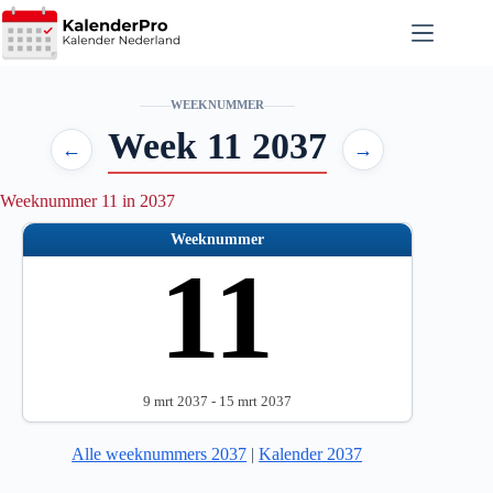
Ga
naar
de
inhoud
WEEKNUMMER
Week 11 2037
←
→
Weeknummer 11 in 2037
Weeknummer
11
9 mrt 2037 - 15 mrt 2037
Alle weeknummers 2037
|
Kalender 2037