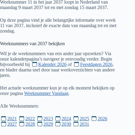
Weeknummer 11 in het jaar 2037 loopt in Nederland van
maandag 9 maart 2037 tot en met zondag 15 maart 2037.
Op deze pagina vind je alle belangrijke informatie over week
11 van 2037, inclusief de exacte data van maandag tot en met
zondag.
Weeknummers van
2037
bekijken
Wil je de weeknummers van een ander jaar opzoeken? Via
onze kalenderpagina’s navigeer je eenvoudig verder. Begin
bijvoorbeeld bij
Kalender 2026
of
Feestdagen 2026
,
en blader daarna snel door naar weekoverzichten van andere
jaren.
Het actuele weeknummer kun je op elk moment bekijken op
onze pagina
Weeknummer Vandaag
.
Alle Weeknummers:
2021
2022
2023
2024
2025
2026
2027
2028
2029
2030
2031