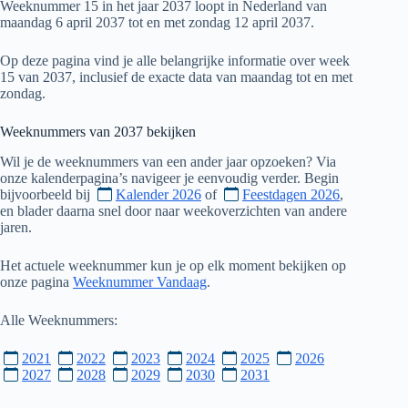
Weeknummer 15 in het jaar 2037 loopt in Nederland van
maandag 6 april 2037 tot en met zondag 12 april 2037.
Op deze pagina vind je alle belangrijke informatie over week
15 van 2037, inclusief de exacte data van maandag tot en met
zondag.
Weeknummers van
2037
bekijken
Wil je de weeknummers van een ander jaar opzoeken? Via
onze kalenderpagina’s navigeer je eenvoudig verder. Begin
bijvoorbeeld bij
Kalender 2026
of
Feestdagen 2026
,
en blader daarna snel door naar weekoverzichten van andere
jaren.
Het actuele weeknummer kun je op elk moment bekijken op
onze pagina
Weeknummer Vandaag
.
Alle Weeknummers:
2021
2022
2023
2024
2025
2026
2027
2028
2029
2030
2031