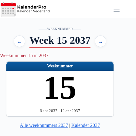
Ga
naar
de
inhoud
WEEKNUMMER
Week 15 2037
←
→
Weeknummer 15 in 2037
Weeknummer
15
6 apr 2037 - 12 apr 2037
Alle weeknummers 2037
|
Kalender 2037