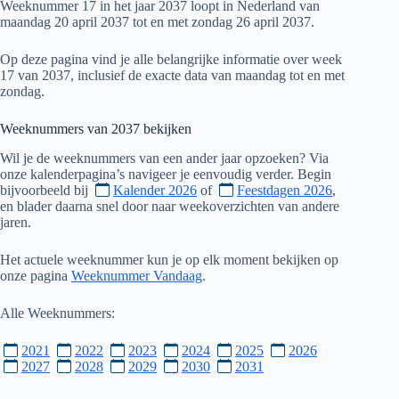
Weeknummer 17 in het jaar 2037 loopt in Nederland van
maandag 20 april 2037 tot en met zondag 26 april 2037.
Op deze pagina vind je alle belangrijke informatie over week
17 van 2037, inclusief de exacte data van maandag tot en met
zondag.
Weeknummers van
2037
bekijken
Wil je de weeknummers van een ander jaar opzoeken? Via
onze kalenderpagina’s navigeer je eenvoudig verder. Begin
bijvoorbeeld bij
Kalender 2026
of
Feestdagen 2026
,
en blader daarna snel door naar weekoverzichten van andere
jaren.
Het actuele weeknummer kun je op elk moment bekijken op
onze pagina
Weeknummer Vandaag
.
Alle Weeknummers:
2021
2022
2023
2024
2025
2026
2027
2028
2029
2030
2031