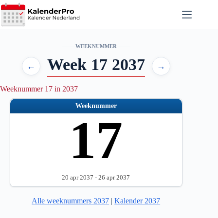
Ga
naar
de
inhoud
WEEKNUMMER
Week 17 2037
←
→
Weeknummer 17 in 2037
Weeknummer
17
20 apr 2037 - 26 apr 2037
Alle weeknummers 2037
|
Kalender 2037