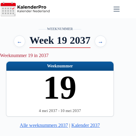
Ga
naar
de
inhoud
WEEKNUMMER
Week 19 2037
←
→
Weeknummer 19 in 2037
Weeknummer
19
4 mei 2037 - 10 mei 2037
Alle weeknummers 2037
|
Kalender 2037