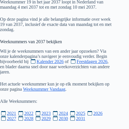
Weeknummer 19 in het jaar 2037 loopt in Nederland van
maandag 4 mei 2037 tot en met zondag 10 mei 2037.
Op deze pagina vind je alle belangrijke informatie over week
19 van 2037, inclusief de exacte data van maandag tot en met
zondag.
Weeknummers van
2037
bekijken
Wil je de weeknummers van een ander jaar opzoeken? Via
onze kalenderpagina’s navigeer je eenvoudig verder. Begin
bijvoorbeeld bij
Kalender 2026
of
Feestdagen 2026
,
en blader daarna snel door naar weekoverzichten van andere
jaren.
Het actuele weeknummer kun je op elk moment bekijken op
onze pagina
Weeknummer Vandaag
.
Alle Weeknummers:
2021
2022
2023
2024
2025
2026
2027
2028
2029
2030
2031