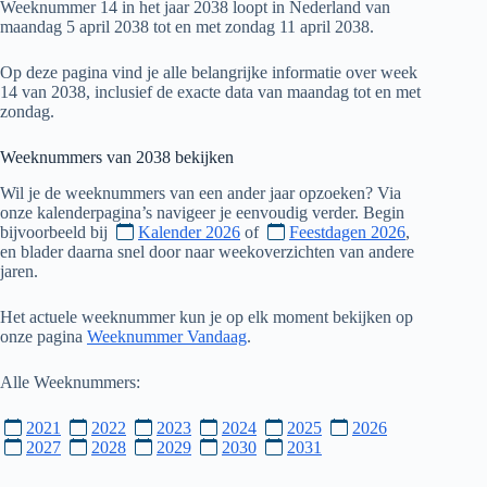
Weeknummer 14 in het jaar 2038 loopt in Nederland van
maandag 5 april 2038 tot en met zondag 11 april 2038.
Op deze pagina vind je alle belangrijke informatie over week
14 van 2038, inclusief de exacte data van maandag tot en met
zondag.
Weeknummers van
2038
bekijken
Wil je de weeknummers van een ander jaar opzoeken? Via
onze kalenderpagina’s navigeer je eenvoudig verder. Begin
bijvoorbeeld bij
Kalender 2026
of
Feestdagen 2026
,
en blader daarna snel door naar weekoverzichten van andere
jaren.
Het actuele weeknummer kun je op elk moment bekijken op
onze pagina
Weeknummer Vandaag
.
Alle Weeknummers:
2021
2022
2023
2024
2025
2026
2027
2028
2029
2030
2031