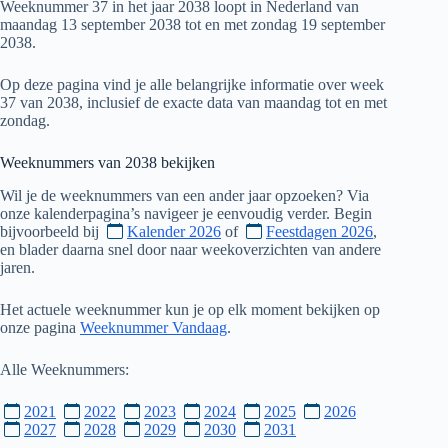
Weeknummer 37 in het jaar 2038 loopt in Nederland van
maandag 13 september 2038 tot en met zondag 19 september
2038.
Op deze pagina vind je alle belangrijke informatie over week
37 van 2038, inclusief de exacte data van maandag tot en met
zondag.
Weeknummers van
2038
bekijken
Wil je de weeknummers van een ander jaar opzoeken? Via
onze kalenderpagina’s navigeer je eenvoudig verder. Begin
bijvoorbeeld bij
Kalender 2026
of
Feestdagen 2026
,
en blader daarna snel door naar weekoverzichten van andere
jaren.
Het actuele weeknummer kun je op elk moment bekijken op
onze pagina
Weeknummer Vandaag
.
Alle Weeknummers:
2021
2022
2023
2024
2025
2026
2027
2028
2029
2030
2031