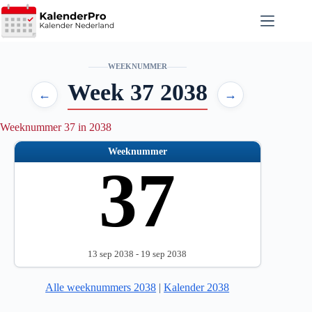
Ga
naar
de
inhoud
WEEKNUMMER
Week 37 2038
←
→
Weeknummer 37 in 2038
Weeknummer
37
13 sep 2038 - 19 sep 2038
Alle weeknummers 2038
|
Kalender 2038