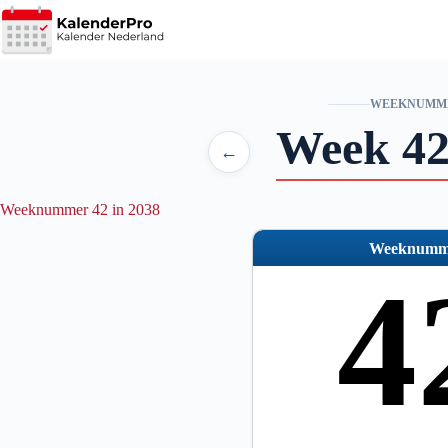
Ga
naar
de
inhoud
WEEKNUMM
Week 42
←
Weeknummer 42 in 2038
Weeknumm
4