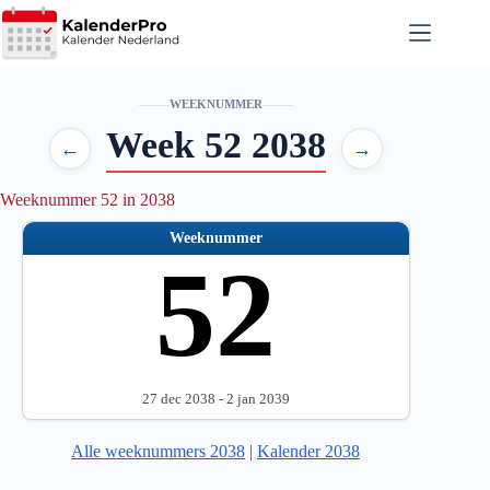
Ga
naar
de
inhoud
WEEKNUMMER
Week 52 2038
←
→
Weeknummer 52 in 2038
Weeknummer
52
27 dec 2038 - 2 jan 2039
Alle weeknummers 2038
|
Kalender 2038