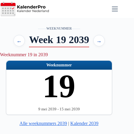
Ga
naar
de
inhoud
WEEKNUMMER
Week 19 2039
←
→
Weeknummer 19 in 2039
Weeknummer
19
9 mei 2039 - 15 mei 2039
Alle weeknummers 2039
|
Kalender 2039