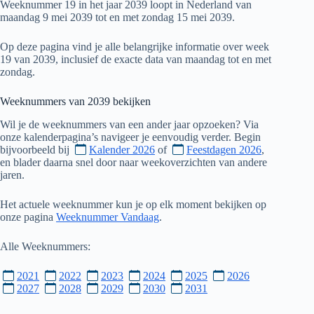
Weeknummer 19 in het jaar 2039 loopt in Nederland van
maandag 9 mei 2039 tot en met zondag 15 mei 2039.
Op deze pagina vind je alle belangrijke informatie over week
19 van 2039, inclusief de exacte data van maandag tot en met
zondag.
Weeknummers van
2039
bekijken
Wil je de weeknummers van een ander jaar opzoeken? Via
onze kalenderpagina’s navigeer je eenvoudig verder. Begin
bijvoorbeeld bij
Kalender 2026
of
Feestdagen 2026
,
en blader daarna snel door naar weekoverzichten van andere
jaren.
Het actuele weeknummer kun je op elk moment bekijken op
onze pagina
Weeknummer Vandaag
.
Alle Weeknummers:
2021
2022
2023
2024
2025
2026
2027
2028
2029
2030
2031