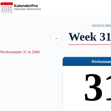
Ga
naar
de
inhoud
WEEKNUMM
Week 31
←
Weeknummer 31 in 2040
Weeknumm
3