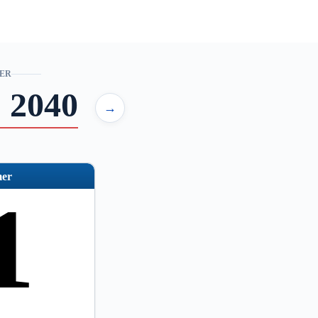
ER
 2040
→
er
1