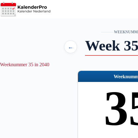
Ga
naar
de
inhoud
WEEKNUMM
Week 35
←
Weeknummer 35 in 2040
Weeknumm
3