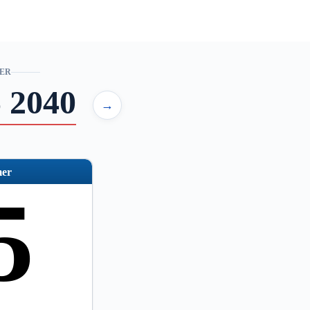
ER
 2040
→
er
5