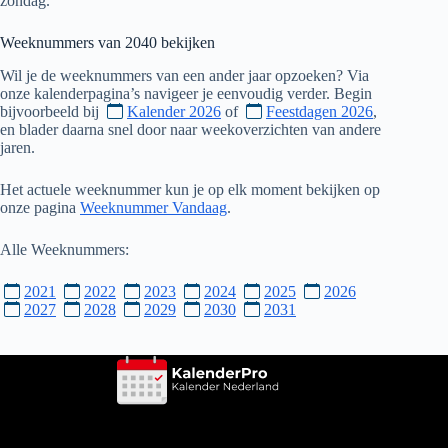
zondag.
Weeknummers van
2040
bekijken
Wil je de weeknummers van een ander jaar opzoeken? Via
onze kalenderpagina’s navigeer je eenvoudig verder. Begin
bijvoorbeeld bij
Kalender 2026
of
Feestdagen 2026
,
en blader daarna snel door naar weekoverzichten van andere
jaren.
Het actuele weeknummer kun je op elk moment bekijken op
onze pagina
Weeknummer Vandaag
.
Alle Weeknummers:
2021
2022
2023
2024
2025
2026
2027
2028
2029
2030
2031