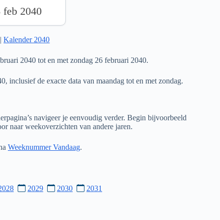
6 feb 2040
|
Kalender 2040
ruari 2040 tot en met zondag 26 februari 2040.
40, inclusief de exacte data van maandag tot en met zondag.
rpagina’s navigeer je eenvoudig verder. Begin bijvoorbeeld
door naar weekoverzichten van andere jaren.
ina
Weeknummer Vandaag
.
2028
2029
2030
2031