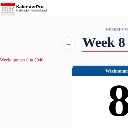
Ga
naar
de
inhoud
WEEKNUMM
Week 8
←
Weeknummer 8 in 2040
Weeknumm