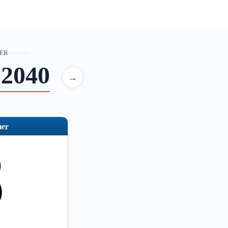
ER
 2040
→
er
8