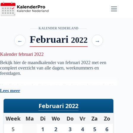
Ga
naar
de
inhoud
KALENDER NEDERLAND
Februari
2022
←
→
Kalender februari 2022
Bekijk hier de maandkalender van februari
2022
met een
compleet overzicht van alle dagen, weeknummers en
feestdagen.
Handig als je snel wilt zien op welke dag een datum valt of je
Lees meer
je planning voor de maand februari
2022
wilt voorbereiden.
Februari 2022
Week
Ma
Di
Wo
Do
Vr
Za
Zo
5
1
2
3
4
5
6