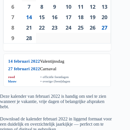
6
7
8
9
10
11
12
13
7
14
15
16
17
18
19
20
8
21
22
23
24
25
26
27
9
28
14 februari 2022
Valentijnsdag
27 februari 2022
Carnaval
rood
= officiële feestdagen
blauw
= overige (feest)dagen
Deze kalender van februari
2022
is handig om snel te zien
wanneer je vakantie, vrije dagen of belangrijke afspraken
hebt.
Download de kalender februari
2022
in liggend formaat voor
een duidelijk en overzichtelijk jaarkijkje — perfect om te
printen of digitaal te gebruiken.