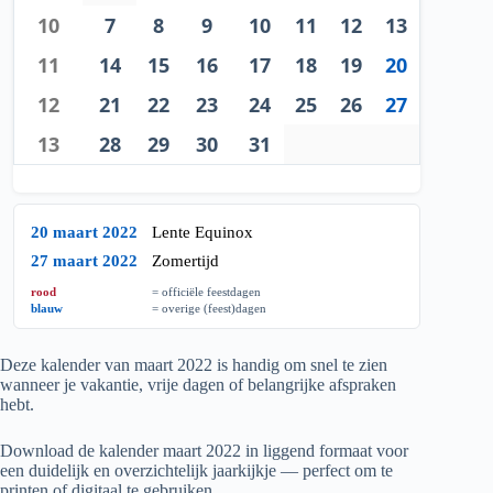
10
7
8
9
10
11
12
13
11
14
15
16
17
18
19
20
12
21
22
23
24
25
26
27
13
28
29
30
31
20 maart 2022
Lente Equinox
27 maart 2022
Zomertijd
rood
= officiële feestdagen
blauw
= overige (feest)dagen
Deze kalender van maart
2022
is handig om snel te zien
wanneer je vakantie, vrije dagen of belangrijke afspraken
hebt.
Download de kalender maart
2022
in liggend formaat voor
een duidelijk en overzichtelijk jaarkijkje — perfect om te
printen of digitaal te gebruiken.