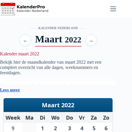
Ga
naar
de
inhoud
KALENDER NEDERLAND
Maart
2022
←
→
Kalender maart 2022
Bekijk hier de maandkalender van maart
2022
met een
compleet overzicht van alle dagen, weeknummers en
feestdagen.
Handig als je snel wilt zien op welke dag een datum valt of je
Lees meer
je planning voor de maand maart
2022
wilt voorbereiden.
Maart 2022
Week
Ma
Di
Wo
Do
Vr
Za
Zo
9
1
2
3
4
5
6