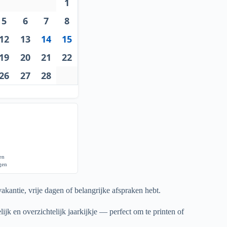
1
5
6
7
8
12
13
14
15
19
20
21
22
26
27
28
gen
agen
akantie, vrije dagen of belangrijke afspraken hebt.
ijk en overzichtelijk jaarkijkje — perfect om te printen of