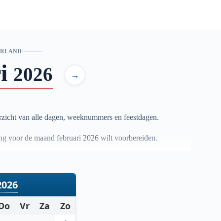
ERLAND
i
2026
→
zicht van alle dagen, weeknummers en feestdagen.
ning voor de maand februari
2026
wilt voorbereiden.
2026
Do
Vr
Za
Zo