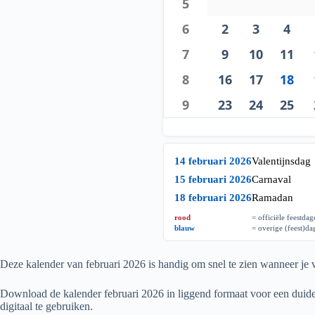
5
6
2
3
4
7
9
10
11
8
16
17
18
9
23
24
25
14 februari 2026
Valentijnsdag
15 februari 2026
Carnaval
18 februari 2026
Ramadan
rood
= officiële feestda
blauw
= overige (feest)d
Deze kalender van februari
2026
is handig om snel te zien wanneer je v
Download de kalender februari
2026
in liggend formaat voor een duidel
digitaal te gebruiken.