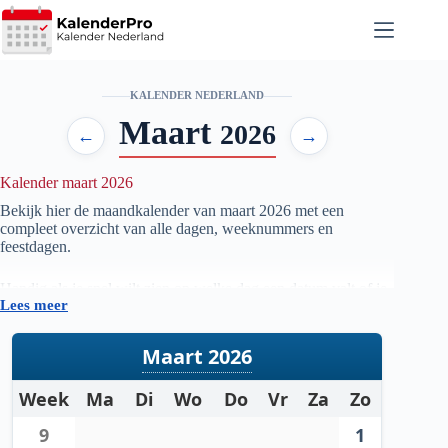
Ga
naar
de
inhoud
KALENDER NEDERLAND
Maart
2026
←
→
Kalender maart 2026
Bekijk hier de maandkalender van maart
2026
met een
compleet overzicht van alle dagen, weeknummers en
feestdagen.
Handig als je snel wilt zien op welke dag een datum valt of je
Lees meer
je planning voor de maand maart
2026
wilt voorbereiden.
Maart 2026
Week
Ma
Di
Wo
Do
Vr
Za
Zo
9
1