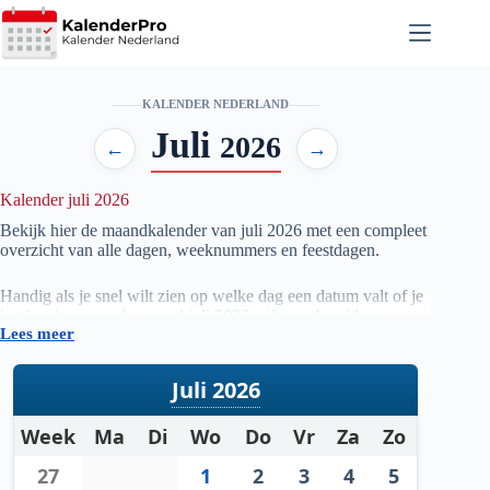
Ga
naar
de
inhoud
KALENDER NEDERLAND
Juli
2026
←
→
Kalender juli 2026
Bekijk hier de maandkalender van juli
2026
met een compleet
overzicht van alle dagen, weeknummers en feestdagen.
Handig als je snel wilt zien op welke dag een datum valt of je
je planning voor de maand juli
2026
wilt voorbereiden.
Lees meer
Juli 2026
Week
Ma
Di
Wo
Do
Vr
Za
Zo
27
1
2
3
4
5