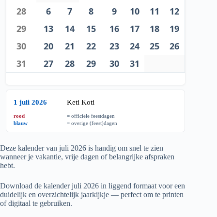
28
6
7
8
9
10
11
12
29
13
14
15
16
17
18
19
30
20
21
22
23
24
25
26
31
27
28
29
30
31
1 juli 2026
Keti Koti
rood
= officiële feestdagen
blauw
= overige (feest)dagen
Deze kalender van juli
2026
is handig om snel te zien
wanneer je vakantie, vrije dagen of belangrijke afspraken
hebt.
Download de kalender juli
2026
in liggend formaat voor een
duidelijk en overzichtelijk jaarkijkje — perfect om te printen
of digitaal te gebruiken.