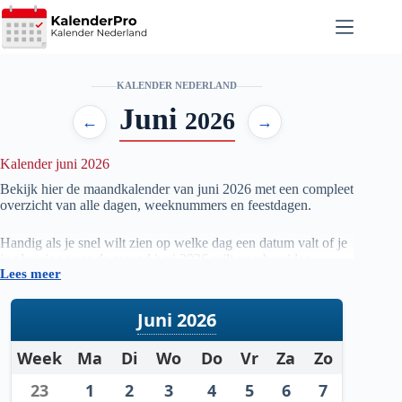
Ga
naar
de
inhoud
KALENDER NEDERLAND
Juni
2026
←
→
Kalender juni 2026
Bekijk hier de maandkalender van juni
2026
met een compleet
overzicht van alle dagen, weeknummers en feestdagen.
Handig als je snel wilt zien op welke dag een datum valt of je
je planning voor de maand juni
2026
wilt voorbereiden.
Lees meer
Juni 2026
Week
Ma
Di
Wo
Do
Vr
Za
Zo
23
1
2
3
4
5
6
7