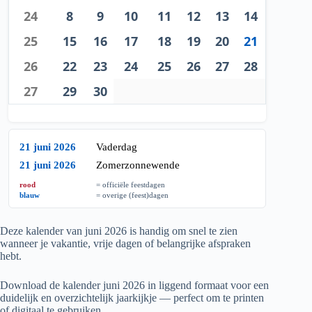
24
8
9
10
11
12
13
14
25
15
16
17
18
19
20
21
26
22
23
24
25
26
27
28
27
29
30
21 juni 2026
Vaderdag
21 juni 2026
Zomerzonnewende
rood
= officiële feestdagen
blauw
= overige (feest)dagen
Deze kalender van juni
2026
is handig om snel te zien
wanneer je vakantie, vrije dagen of belangrijke afspraken
hebt.
Download de kalender juni
2026
in liggend formaat voor een
duidelijk en overzichtelijk jaarkijkje — perfect om te printen
of digitaal te gebruiken.