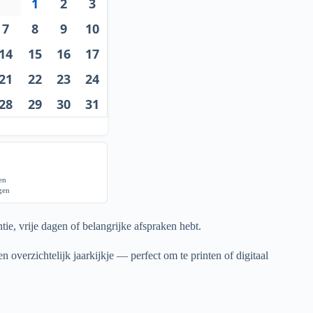
1
2
3
7
8
9
10
14
15
16
17
21
22
23
24
28
29
30
31
gen
agen
ie, vrije dagen of belangrijke afspraken hebt.
n overzichtelijk jaarkijkje — perfect om te printen of digitaal