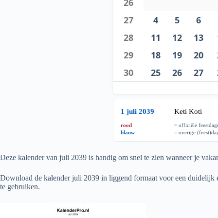
26
27
4
5
6
28
11
12
13
29
18
19
20
30
25
26
27
1 juli 2039
Keti Koti
rood
= officiële feestda
blauw
= overige (feest)d
Deze kalender van juli
2039
is handig om snel te zien wanneer je vakant
Download de kalender juli
2039
in liggend formaat voor een duidelijk e
te gebruiken.