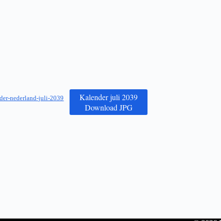
Kalender juli 2039
der-nederland-juli-2039
Download JPG