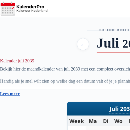
Ga
naar
de
inhoud
KALENDER NED
Juli
2
←
Kalender juli 2039
Bekijk hier de maandkalender van juli
2039
met een compleet overzich
Handig als je snel wilt zien op welke dag een datum valt of je je plan
Lees meer
Juli 20
Week
Ma
Di
Wo