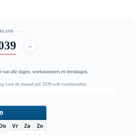
ERLAND
039
→
t van alle dagen, weeknummers en feestdagen.
ning voor de maand juli
2039
wilt voorbereiden.
39
Do
Vr
Za
Zo