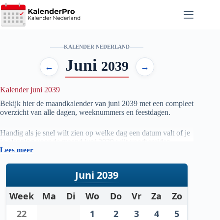
Ga
naar
de
inhoud
KALENDER NEDERLAND
Juni
2039
←
→
Kalender juni 2039
Bekijk hier de maandkalender van juni
2039
met een compleet
overzicht van alle dagen, weeknummers en feestdagen.
Handig als je snel wilt zien op welke dag een datum valt of je
je planning voor de maand juni
2039
wilt voorbereiden.
Lees meer
Juni 2039
Week
Ma
Di
Wo
Do
Vr
Za
Zo
22
1
2
3
4
5