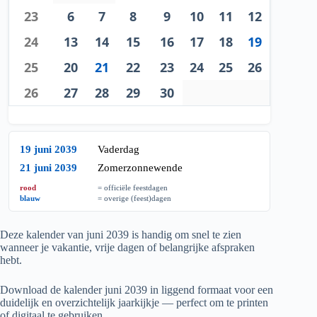
23
6
7
8
9
10
11
12
24
13
14
15
16
17
18
19
25
20
21
22
23
24
25
26
26
27
28
29
30
19 juni 2039
Vaderdag
21 juni 2039
Zomerzonnewende
rood
= officiële feestdagen
blauw
= overige (feest)dagen
Deze kalender van juni
2039
is handig om snel te zien
wanneer je vakantie, vrije dagen of belangrijke afspraken
hebt.
Download de kalender juni
2039
in liggend formaat voor een
duidelijk en overzichtelijk jaarkijkje — perfect om te printen
of digitaal te gebruiken.