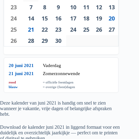
23
7
8
9
10
11
12
13
24
14
15
16
17
18
19
20
25
21
22
23
24
25
26
27
26
28
29
30
20 juni 2021
Vaderdag
21 juni 2021
Zomerzonnewende
rood
= officiële feestdagen
blauw
= overige (feest)dagen
Deze kalender van juni
2021
is handig om snel te zien
wanneer je vakantie, vrije dagen of belangrijke afspraken
hebt.
Download de kalender juni
2021
in liggend formaat voor een
duidelijk en overzichtelijk jaarkijkje — perfect om te printen
of digitaal te gebruiken.