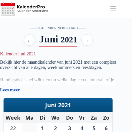
Ga
naar
de
inhoud
KALENDER NEDERLAND
Juni
2021
←
→
Kalender juni 2021
Bekijk hier de maandkalender van juni
2021
met een compleet
overzicht van alle dagen, weeknummers en feestdagen.
Handig als je snel wilt zien op welke dag een datum valt of je
je planning voor de maand juni
2021
wilt voorbereiden.
Lees meer
Juni 2021
Week
Ma
Di
Wo
Do
Vr
Za
Zo
22
1
2
3
4
5
6