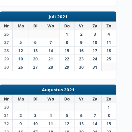
Juli 2021
Nr
Ma
Di
Wo
Do
Vr
Za
Zo
26
1
2
3
4
27
5
6
7
8
9
10
11
28
12
13
14
15
16
17
18
29
19
20
21
22
23
24
25
30
26
27
28
29
30
31
Augustus 2021
Nr
Ma
Di
Wo
Do
Vr
Za
Zo
30
1
31
2
3
4
5
6
7
8
32
9
10
11
12
13
14
15
33
16
17
18
19
20
21
22