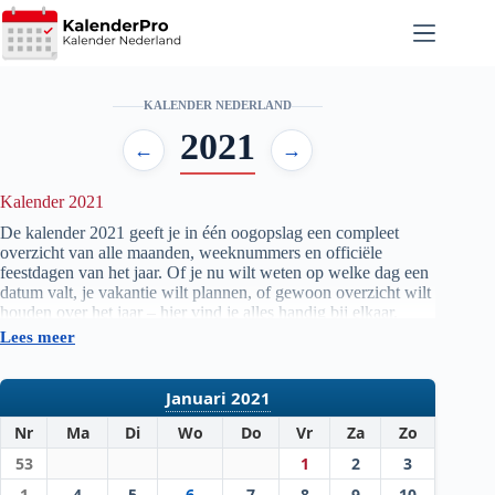
Ga
naar
de
inhoud
KALENDER NEDERLAND
2021
←
→
Kalender 2021
De kalender
2021
geeft je in één oogopslag een compleet
overzicht van alle maanden, weeknummers en officiële
feestdagen van het jaar. Of je nu wilt weten op welke dag een
datum valt, je vakantie wilt plannen, of gewoon overzicht wilt
houden over het jaar – hier vind je alles handig bij elkaar.
Lees meer
Bekijk hieronder het volledige overzicht van de
kalender
2021
:
Januari 2021
Nr
Ma
Di
Wo
Do
Vr
Za
Zo
53
1
2
3
1
4
5
6
7
8
9
10