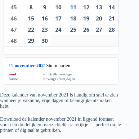
45
8
9
10
11
12
13
14
46
15
16
17
18
19
20
21
47
22
23
24
25
26
27
28
48
29
30
11 november 2021
Sint maarten
rood
= officiële feestdagen
blauw
= overige (feest)dagen
Deze kalender van november
2021
is handig om snel te zien
wanneer je vakantie, vrije dagen of belangrijke afspraken
hebt.
Download de kalender november
2021
in liggend formaat
voor een duidelijk en overzichtelijk jaarkijkje — perfect om te
printen of digitaal te gebruiken.