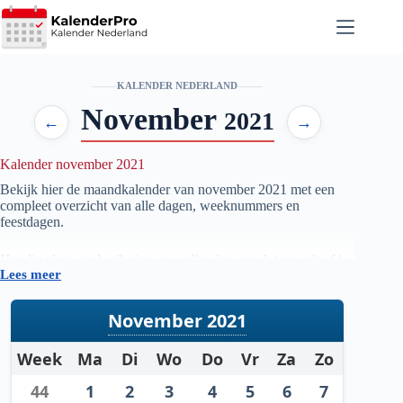
Ga
naar
de
inhoud
KALENDER NEDERLAND
November
2021
←
→
Kalender november 2021
Bekijk hier de maandkalender van november
2021
met een
compleet overzicht van alle dagen, weeknummers en
feestdagen.
Handig als je snel wilt zien op welke dag een datum valt of je
Lees meer
je planning voor de maand november
2021
wilt voorbereiden.
November 2021
Week
Ma
Di
Wo
Do
Vr
Za
Zo
44
1
2
3
4
5
6
7