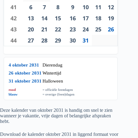
41
6
7
8
9
10
11
12
42
13
14
15
16
17
18
19
43
20
21
22
23
24
25
26
44
27
28
29
30
31
4 oktober 2031
Dierendag
26 oktober 2031
Wintertijd
31 oktober 2031
Halloween
rood
= officiële feestdagen
blauw
= overige (feest)dagen
Deze kalender van oktober
2031
is handig om snel te zien
wanneer je vakantie, vrije dagen of belangrijke afspraken
hebt.
Download de kalender oktober
2031
in liggend formaat voor