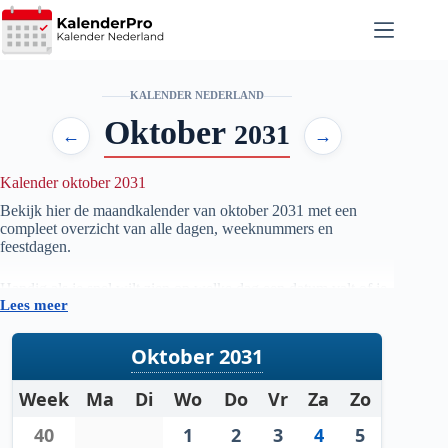
Ga
naar
de
inhoud
KALENDER NEDERLAND
Oktober
2031
←
→
Kalender oktober 2031
Bekijk hier de maandkalender van oktober
2031
met een
compleet overzicht van alle dagen, weeknummers en
feestdagen.
Handig als je snel wilt zien op welke dag een datum valt of je
Lees meer
je planning voor de maand oktober
2031
wilt voorbereiden.
Oktober 2031
Week
Ma
Di
Wo
Do
Vr
Za
Zo
40
1
2
3
4
5