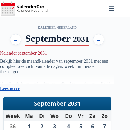
Ga
naar
de
inhoud
KALENDER NEDERLAND
September
2031
←
→
Kalender september 2031
Bekijk hier de maandkalender van september
2031
met een
compleet overzicht van alle dagen, weeknummers en
feestdagen.
Handig als je snel wilt zien op welke dag een datum valt of je
Lees meer
je planning voor de maand september
2031
wilt voorbereiden.
September 2031
Week
Ma
Di
Wo
Do
Vr
Za
Zo
36
1
2
3
4
5
6
7