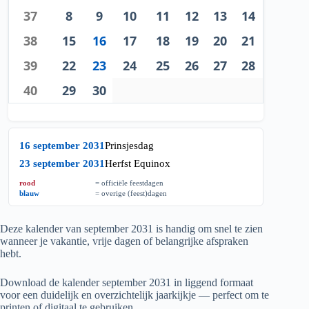
37
8
9
10
11
12
13
14
38
15
16
17
18
19
20
21
39
22
23
24
25
26
27
28
40
29
30
16 september 2031
Prinsjesdag
23 september 2031
Herfst Equinox
rood
= officiële feestdagen
blauw
= overige (feest)dagen
Deze kalender van september
2031
is handig om snel te zien
wanneer je vakantie, vrije dagen of belangrijke afspraken
hebt.
Download de kalender september
2031
in liggend formaat
voor een duidelijk en overzichtelijk jaarkijkje — perfect om te
printen of digitaal te gebruiken.