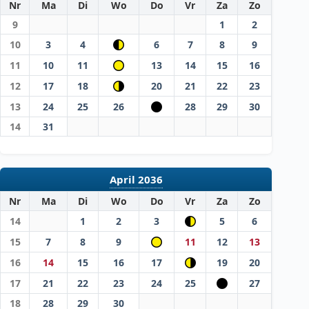
Nr
Ma
Di
Wo
Do
Vr
Za
Zo
9
1
2
10
3
4
6
7
8
9
11
10
11
13
14
15
16
12
17
18
20
21
22
23
13
24
25
26
28
29
30
14
31
April 2036
Nr
Ma
Di
Wo
Do
Vr
Za
Zo
14
1
2
3
5
6
15
7
8
9
11
12
13
16
14
15
16
17
19
20
17
21
22
23
24
25
27
18
28
29
30