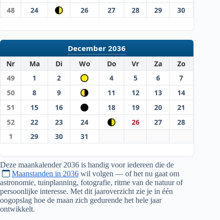
48
24
26
27
28
29
30
December 2036
Nr
Ma
Di
Wo
Do
Vr
Za
Zo
49
1
2
4
5
6
7
50
8
9
11
12
13
14
51
15
16
18
19
20
21
52
22
23
24
26
27
28
1
29
30
31
Deze maankalender
2036
is handig voor iedereen die de
Maanstanden in 2036
wil volgen — of het nu gaat om
astronomie, tuinplanning, fotografie, ritme van de natuur of
persoonlijke interesse. Met dit jaaroverzicht zie je in één
oogopslag hoe de maan zich gedurende het hele jaar
ontwikkelt.