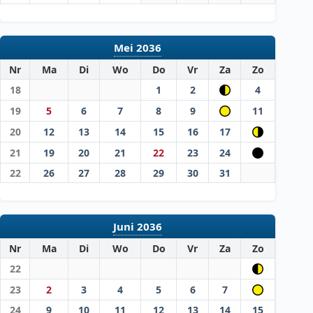
Mei 2036
Nr
Ma
Di
Wo
Do
Vr
Za
Zo
18
1
2
4
19
5
6
7
8
9
11
20
12
13
14
15
16
17
21
19
20
21
22
23
24
22
26
27
28
29
30
31
Juni 2036
Nr
Ma
Di
Wo
Do
Vr
Za
Zo
22
23
2
3
4
5
6
7
24
9
10
11
12
13
14
15