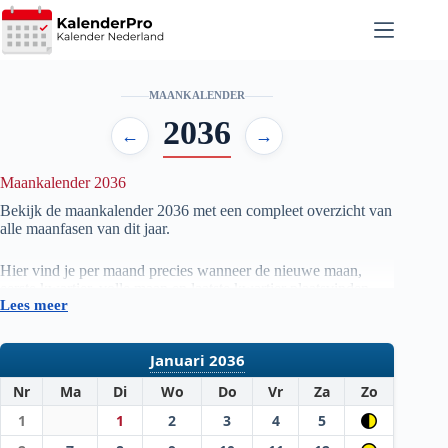
Ga
naar
de
inhoud
MAANKALENDER
2036
←
→
Maankalender 2036
Bekijk de maankalender
2036
met een compleet overzicht van
alle maanfasen van dit jaar.
Hier vind je per maand precies wanneer de nieuwe maan,
eerste kwartier, volle maan en laatste kwartier plaatsvinden.
Lees meer
De gegevens worden automatisch samengesteld op basis van
officiële astronomische berekeningen, zodat je altijd beschikt
over actuele en betrouwbare informatie.
Januari 2036
Nr
Ma
Di
Wo
Do
Vr
Za
Zo
1
1
2
3
4
5