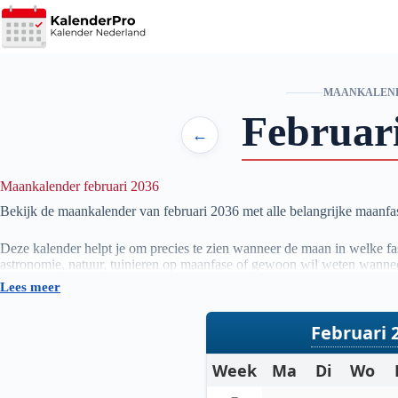
Ga
naar
de
inhoud
MAANKALEN
Februar
←
Maankalender februari 2036
Bekijk de maankalender van februari
2036
met alle belangrijke maanf
Deze kalender helpt je om precies te zien wanneer de maan in welke fase
astronomie, natuur, tuinieren op maanfase of gewoon wil weten wannee
Lees meer
De gegevens worden automatisch bijgewerkt en zijn gebaseerd op betr
actueel overzicht van de maanstanden per maand.
Februari 
Week
Ma
Di
Wo