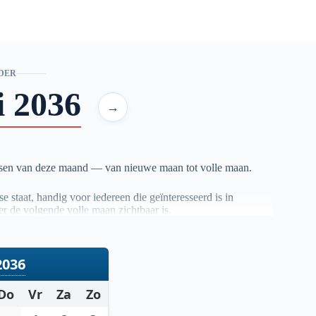
DER
i 2036
→
asen van deze maand — van nieuwe maan tot volle maan.
 staat, handig voor iedereen die geïnteresseerd is in
r de volgende volle maan zichtbaar is.
ouwbare astronomische berekeningen. Zo heb je altijd een
2036
Do
Vr
Za
Zo