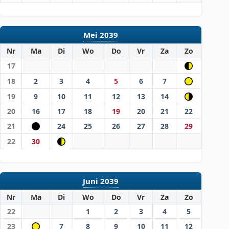
Mei 2039
Nr
Ma
Di
Wo
Do
Vr
Za
Zo
17
18
2
3
4
5
6
7
19
9
10
11
12
13
14
20
16
17
18
19
20
21
22
21
24
25
26
27
28
29
22
30
Juni 2039
Nr
Ma
Di
Wo
Do
Vr
Za
Zo
22
1
2
3
4
5
23
7
8
9
10
11
12