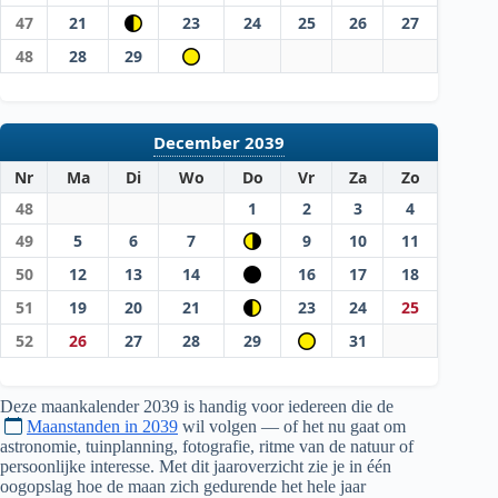
47
21
23
24
25
26
27
48
28
29
December 2039
Nr
Ma
Di
Wo
Do
Vr
Za
Zo
48
1
2
3
4
49
5
6
7
9
10
11
50
12
13
14
16
17
18
51
19
20
21
23
24
25
52
26
27
28
29
31
Deze maankalender
2039
is handig voor iedereen die de
Maanstanden in 2039
wil volgen — of het nu gaat om
astronomie, tuinplanning, fotografie, ritme van de natuur of
persoonlijke interesse. Met dit jaaroverzicht zie je in één
oogopslag hoe de maan zich gedurende het hele jaar