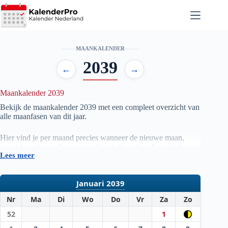
Ga
naar
de
inhoud
MAANKALENDER
2039
←
→
Maankalender 2039
Bekijk de maankalender
2039
met een compleet overzicht van
alle maanfasen van dit jaar.
Hier vind je per maand precies wanneer de nieuwe maan,
eerste kwartier, volle maan en laatste kwartier plaatsvinden.
Lees meer
De gegevens worden automatisch samengesteld op basis van
officiële astronomische berekeningen, zodat je altijd beschikt
over actuele en betrouwbare informatie.
Januari 2039
Nr
Ma
Di
Wo
Do
Vr
Za
Zo
52
1