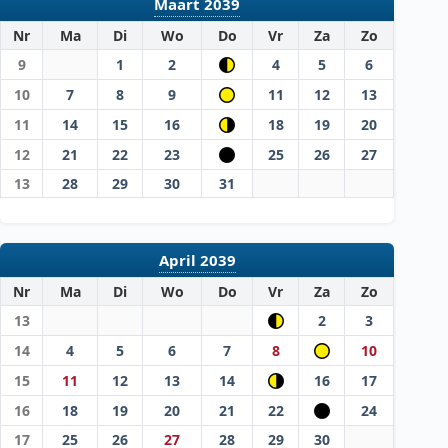
Maart 2039
Nr
Ma
Di
Wo
Do
Vr
Za
Zo
9
1
2
4
5
6
10
7
8
9
11
12
13
11
14
15
16
18
19
20
12
21
22
23
25
26
27
13
28
29
30
31
April 2039
Nr
Ma
Di
Wo
Do
Vr
Za
Zo
13
2
3
14
4
5
6
7
8
10
15
11
12
13
14
16
17
16
18
19
20
21
22
24
17
25
26
27
28
29
30