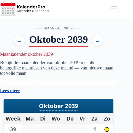
Ga
naar
de
inhoud
MAANKALENDER
Oktober 2039
←
→
Maankalender oktober 2039
Bekijk de maankalender van oktober
2039
met alle
belangrijke maanfasen van deze maand — van nieuwe maan
tot volle maan.
Deze kalender helpt je om precies te zien wanneer de maan in
Lees meer
welke fase staat, handig voor iedereen die geïnteresseerd is in
astronomie, natuur, tuinieren op maanfase of gewoon wil
weten wanneer de volgende volle maan zichtbaar is.
Oktober 2039
De gegevens worden automatisch bijgewerkt en zijn
Week
Ma
Di
Wo
Do
Vr
Za
Zo
gebaseerd op betrouwbare astronomische berekeningen. Zo
heb je altijd een actueel overzicht van de maanstanden per
39
1
maand.