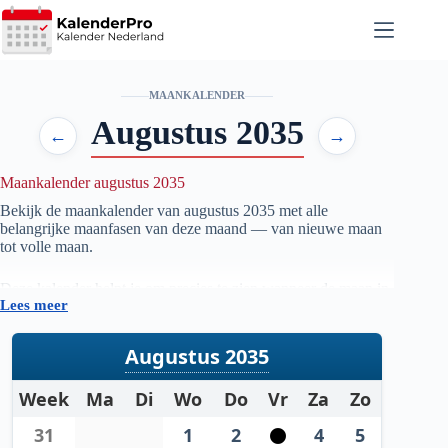
Ga
naar
de
inhoud
MAANKALENDER
Augustus 2035
←
→
Maankalender augustus 2035
Bekijk de maankalender van augustus
2035
met alle
belangrijke maanfasen van deze maand — van nieuwe maan
tot volle maan.
Deze kalender helpt je om precies te zien wanneer de maan in
Lees meer
welke fase staat, handig voor iedereen die geïnteresseerd is in
astronomie, natuur, tuinieren op maanfase of gewoon wil
weten wanneer de volgende volle maan zichtbaar is.
Augustus 2035
De gegevens worden automatisch bijgewerkt en zijn
Week
Ma
Di
Wo
Do
Vr
Za
Zo
gebaseerd op betrouwbare astronomische berekeningen. Zo
heb je altijd een actueel overzicht van de maanstanden per
31
1
2
4
5
maand.