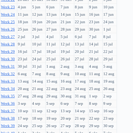
Week 23
4 jun
5 jun
6 jun
7 jun
8 jun
9 jun
10 jun
Week 24
11 jun
12 jun
13 jun
14 jun
15 jun
16 jun
17 jun
Week 25
18 jun
19 jun
20 jun
21 jun
22 jun
23 jun
24 jun
Week 26
25 jun
26 jun
27 jun
28 jun
29 jun
30 jun
1 jul
Week 27
2 jul
3 jul
4 jul
5 jul
6 jul
7 jul
8 jul
Week 28
9 jul
10 jul
11 jul
12 jul
13 jul
14 jul
15 jul
Week 29
16 jul
17 jul
18 jul
19 jul
20 jul
21 jul
22 jul
Week 30
23 jul
24 jul
25 jul
26 jul
27 jul
28 jul
29 jul
Week 31
30 jul
31 jul
1 aug
2 aug
3 aug
4 aug
5 aug
Week 32
6 aug
7 aug
8 aug
9 aug
10 aug
11 aug
12 aug
Week 33
13 aug
14 aug
15 aug
16 aug
17 aug
18 aug
19 aug
Week 34
20 aug
21 aug
22 aug
23 aug
24 aug
25 aug
26 aug
Week 35
27 aug
28 aug
29 aug
30 aug
31 aug
1 sep
2 sep
Week 36
3 sep
4 sep
5 sep
6 sep
7 sep
8 sep
9 sep
Week 37
10 sep
11 sep
12 sep
13 sep
14 sep
15 sep
16 sep
Week 38
17 sep
18 sep
19 sep
20 sep
21 sep
22 sep
23 sep
Week 39
24 sep
25 sep
26 sep
27 sep
28 sep
29 sep
30 sep