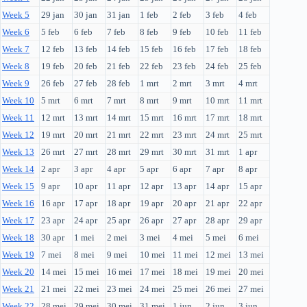
Week 5
29 jan
30 jan
31 jan
1 feb
2 feb
3 feb
4 feb
Week 6
5 feb
6 feb
7 feb
8 feb
9 feb
10 feb
11 feb
Week 7
12 feb
13 feb
14 feb
15 feb
16 feb
17 feb
18 feb
Week 8
19 feb
20 feb
21 feb
22 feb
23 feb
24 feb
25 feb
Week 9
26 feb
27 feb
28 feb
1 mrt
2 mrt
3 mrt
4 mrt
Week 10
5 mrt
6 mrt
7 mrt
8 mrt
9 mrt
10 mrt
11 mrt
Week 11
12 mrt
13 mrt
14 mrt
15 mrt
16 mrt
17 mrt
18 mrt
Week 12
19 mrt
20 mrt
21 mrt
22 mrt
23 mrt
24 mrt
25 mrt
Week 13
26 mrt
27 mrt
28 mrt
29 mrt
30 mrt
31 mrt
1 apr
Week 14
2 apr
3 apr
4 apr
5 apr
6 apr
7 apr
8 apr
Week 15
9 apr
10 apr
11 apr
12 apr
13 apr
14 apr
15 apr
Week 16
16 apr
17 apr
18 apr
19 apr
20 apr
21 apr
22 apr
Week 17
23 apr
24 apr
25 apr
26 apr
27 apr
28 apr
29 apr
Week 18
30 apr
1 mei
2 mei
3 mei
4 mei
5 mei
6 mei
Week 19
7 mei
8 mei
9 mei
10 mei
11 mei
12 mei
13 mei
Week 20
14 mei
15 mei
16 mei
17 mei
18 mei
19 mei
20 mei
Week 21
21 mei
22 mei
23 mei
24 mei
25 mei
26 mei
27 mei
Week 22
28 mei
29 mei
30 mei
31 mei
1 jun
2 jun
3 jun