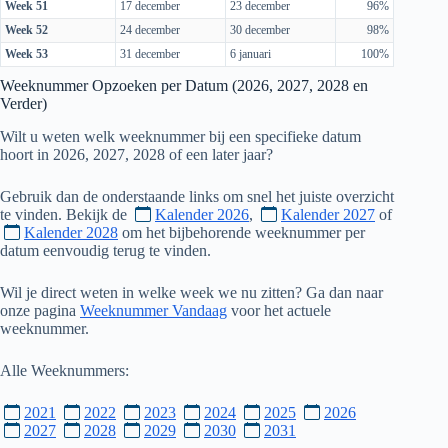
Week 51
17 december
23 december
96%
Week 52
24 december
30 december
98%
Week 53
31 december
6 januari
100%
Weeknummer Opzoeken per Datum (
2026
,
2027
,
2028
en
Verder)
Wilt u weten welk weeknummer bij een specifieke datum
hoort in
2026
,
2027
,
2028
of een later jaar?
Gebruik dan de onderstaande links om snel het juiste overzicht
te vinden. Bekijk de
Kalender 2026
,
Kalender 2027
of
Kalender 2028
om het bijbehorende weeknummer per
datum eenvoudig terug te vinden.
Wil je direct weten in welke week we nu zitten? Ga dan naar
onze pagina
Weeknummer Vandaag
voor het actuele
weeknummer.
Alle Weeknummers:
2021
2022
2023
2024
2025
2026
2027
2028
2029
2030
2031