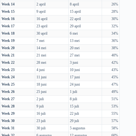
Week 14
2 april
8 april
26%
Week 15
9 april
15 april
28%
Week 16
16 april
22 april
30%
Week 17
23 april
29 april
32%
Week 18
30 april
6 mei
34%
Week 19
7 mei
13 mei
36%
Week 20
14 mei
20 mei
38%
Week 21
21 mei
27 mei
40%
Week 22
28 mei
3 juni
42%
Week 23
4 juni
10 juni
43%
Week 24
11 juni
17 juni
45%
Week 25
18 juni
24 juni
47%
Week 26
25 juni
1 juli
49%
Week 27
2 juli
8 juli
51%
Week 28
9 juli
15 juli
53%
Week 29
16 juli
22 juli
55%
Week 30
23 juli
29 juli
57%
Week 31
30 juli
5 augustus
58%
Week 32
6 augustus
12 augustus
60%