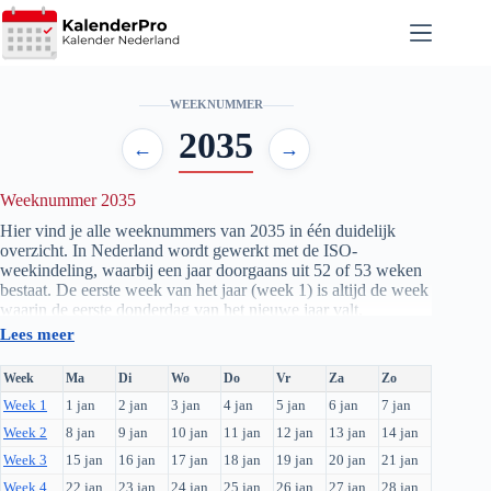
Ga
naar
de
inhoud
WEEKNUMMER
2035
←
→
Weeknummer 2035
Hier vind je alle weeknummers van 2035 in één duidelijk
overzicht. In Nederland wordt gewerkt met de ISO-
weekindeling, waarbij een jaar doorgaans uit 52 of 53 weken
bestaat. De eerste week van het jaar (week 1) is altijd de week
waarin de eerste donderdag van het nieuwe jaar valt.
Lees meer
In de onderstaande tabel zie je per weeknummer de exacte
data van maandag tot en met zondag. Dit overzicht is handig
Week
Ma
Di
Wo
Do
Vr
Za
Zo
voor het plannen van vakanties, werkroosters, schoolweken of
Week 1
1 jan
2 jan
3 jan
4 jan
5 jan
6 jan
7 jan
elk ander moment dat je met weeknummers werkt.
Week 2
8 jan
9 jan
10 jan
11 jan
12 jan
13 jan
14 jan
Week 3
15 jan
16 jan
17 jan
18 jan
19 jan
20 jan
21 jan
Week 4
22 jan
23 jan
24 jan
25 jan
26 jan
27 jan
28 jan