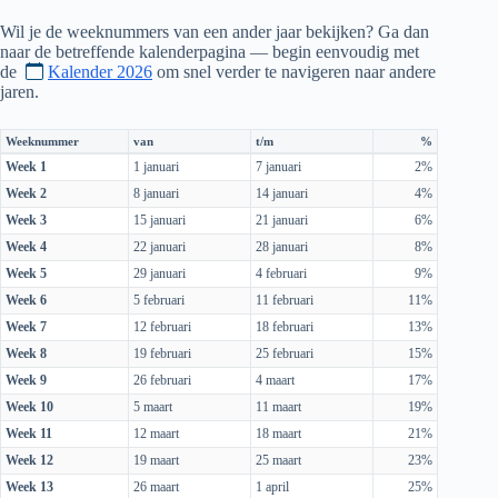
Wil je de weeknummers van een ander jaar bekijken? Ga dan
naar de betreffende kalenderpagina — begin eenvoudig met
de
Kalender 2026
om snel verder te navigeren naar andere
jaren.
Weeknummer
van
t/m
%
Week 1
1 januari
7 januari
2%
Week 2
8 januari
14 januari
4%
Week 3
15 januari
21 januari
6%
Week 4
22 januari
28 januari
8%
Week 5
29 januari
4 februari
9%
Week 6
5 februari
11 februari
11%
Week 7
12 februari
18 februari
13%
Week 8
19 februari
25 februari
15%
Week 9
26 februari
4 maart
17%
Week 10
5 maart
11 maart
19%
Week 11
12 maart
18 maart
21%
Week 12
19 maart
25 maart
23%
Week 13
26 maart
1 april
25%