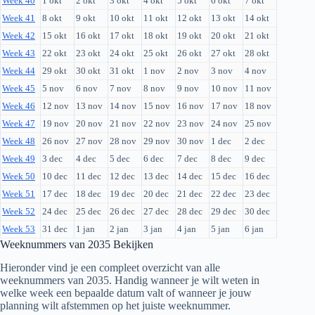
Week 40
1 okt
2 okt
3 okt
4 okt
5 okt
6 okt
7 okt
Week 41
8 okt
9 okt
10 okt
11 okt
12 okt
13 okt
14 okt
Week 42
15 okt
16 okt
17 okt
18 okt
19 okt
20 okt
21 okt
Week 43
22 okt
23 okt
24 okt
25 okt
26 okt
27 okt
28 okt
Week 44
29 okt
30 okt
31 okt
1 nov
2 nov
3 nov
4 nov
Week 45
5 nov
6 nov
7 nov
8 nov
9 nov
10 nov
11 nov
Week 46
12 nov
13 nov
14 nov
15 nov
16 nov
17 nov
18 nov
Week 47
19 nov
20 nov
21 nov
22 nov
23 nov
24 nov
25 nov
Week 48
26 nov
27 nov
28 nov
29 nov
30 nov
1 dec
2 dec
Week 49
3 dec
4 dec
5 dec
6 dec
7 dec
8 dec
9 dec
Week 50
10 dec
11 dec
12 dec
13 dec
14 dec
15 dec
16 dec
Week 51
17 dec
18 dec
19 dec
20 dec
21 dec
22 dec
23 dec
Week 52
24 dec
25 dec
26 dec
27 dec
28 dec
29 dec
30 dec
Week 53
31 dec
1 jan
2 jan
3 jan
4 jan
5 jan
6 jan
Weeknummers van
2035
Bekijken
Hieronder vind je een compleet overzicht van alle
weeknummers van
2035
. Handig wanneer je wilt weten in
welke week een bepaalde datum valt of wanneer je jouw
planning wilt afstemmen op het juiste weeknummer.