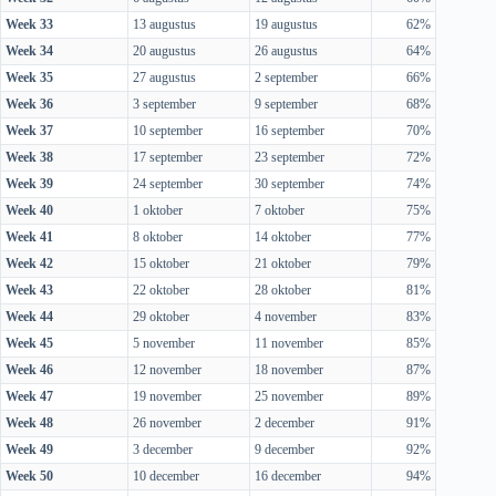
Week 33
13 augustus
19 augustus
62%
Week 34
20 augustus
26 augustus
64%
Week 35
27 augustus
2 september
66%
Week 36
3 september
9 september
68%
Week 37
10 september
16 september
70%
Week 38
17 september
23 september
72%
Week 39
24 september
30 september
74%
Week 40
1 oktober
7 oktober
75%
Week 41
8 oktober
14 oktober
77%
Week 42
15 oktober
21 oktober
79%
Week 43
22 oktober
28 oktober
81%
Week 44
29 oktober
4 november
83%
Week 45
5 november
11 november
85%
Week 46
12 november
18 november
87%
Week 47
19 november
25 november
89%
Week 48
26 november
2 december
91%
Week 49
3 december
9 december
92%
Week 50
10 december
16 december
94%