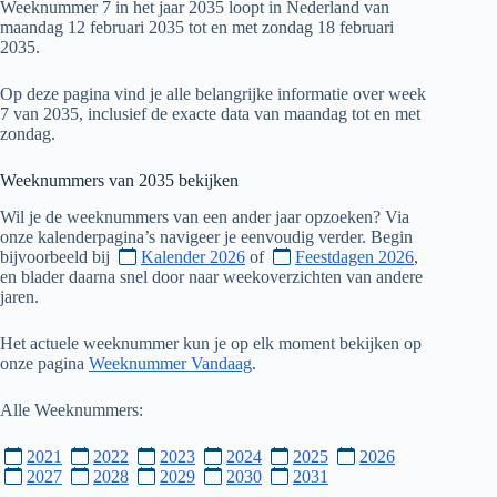
Weeknummer 7 in het jaar 2035 loopt in Nederland van
maandag 12 februari 2035 tot en met zondag 18 februari
2035.
Op deze pagina vind je alle belangrijke informatie over week
7 van 2035, inclusief de exacte data van maandag tot en met
zondag.
Weeknummers van
2035
bekijken
Wil je de weeknummers van een ander jaar opzoeken? Via
onze kalenderpagina’s navigeer je eenvoudig verder. Begin
bijvoorbeeld bij
Kalender 2026
of
Feestdagen 2026
,
en blader daarna snel door naar weekoverzichten van andere
jaren.
Het actuele weeknummer kun je op elk moment bekijken op
onze pagina
Weeknummer Vandaag
.
Alle Weeknummers:
2021
2022
2023
2024
2025
2026
2027
2028
2029
2030
2031