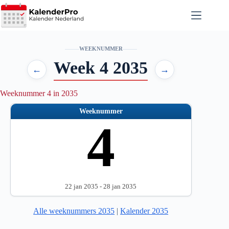
Ga
naar
de
inhoud
WEEKNUMMER
Week 4 2035
←
→
Weeknummer 4 in 2035
Weeknummer
4
22 jan 2035 - 28 jan 2035
Alle weeknummers 2035
|
Kalender 2035