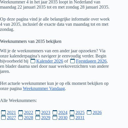
Weeknummer 4 in het jaar 2035 loopt in Nederland van
maandag 22 januari 2035 tot en met zondag 28 januari 2035.
Op deze pagina vind je alle belangrijke informatie over week
4 van 2035, inclusief de exacte data van maandag tot en met
zondag.
Weeknummers van
2035
bekijken
Wil je de weeknummers van een ander jaar opzoeken? Via
onze kalenderpagina’s navigeer je eenvoudig verder. Begin
bijvoorbeeld bij
Kalender 2026
of
Feestdagen 2026
,
en blader daarna snel door naar weekoverzichten van andere
jaren.
Het actuele weeknummer kun je op elk moment bekijken op
onze pagina
Weeknummer Vandaag
.
Alle Weeknummers:
2021
2022
2023
2024
2025
2026
2027
2028
2029
2030
2031