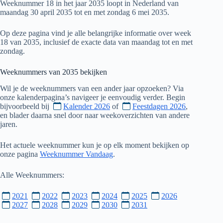
Weeknummer 18 in het jaar 2035 loopt in Nederland van
maandag 30 april 2035 tot en met zondag 6 mei 2035.
Op deze pagina vind je alle belangrijke informatie over week
18 van 2035, inclusief de exacte data van maandag tot en met
zondag.
Weeknummers van
2035
bekijken
Wil je de weeknummers van een ander jaar opzoeken? Via
onze kalenderpagina’s navigeer je eenvoudig verder. Begin
bijvoorbeeld bij
Kalender 2026
of
Feestdagen 2026
,
en blader daarna snel door naar weekoverzichten van andere
jaren.
Het actuele weeknummer kun je op elk moment bekijken op
onze pagina
Weeknummer Vandaag
.
Alle Weeknummers:
2021
2022
2023
2024
2025
2026
2027
2028
2029
2030
2031