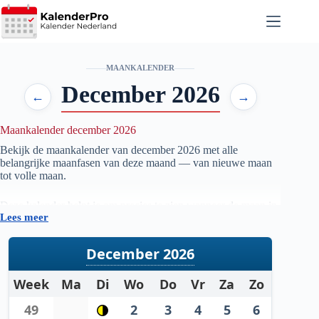
Ga
naar
de
inhoud
MAANKALENDER
December 2026
←
→
Maankalender december 2026
Bekijk de maankalender van december
2026
met alle
belangrijke maanfasen van deze maand — van nieuwe maan
tot volle maan.
Deze kalender helpt je om precies te zien wanneer de maan in
Lees meer
welke fase staat, handig voor iedereen die geïnteresseerd is in
astronomie, natuur, tuinieren op maanfase of gewoon wil
weten wanneer de volgende volle maan zichtbaar is.
December 2026
De gegevens worden automatisch bijgewerkt en zijn
Week
Ma
Di
Wo
Do
Vr
Za
Zo
gebaseerd op betrouwbare astronomische berekeningen. Zo
heb je altijd een actueel overzicht van de maanstanden per
49
2
3
4
5
6
maand.