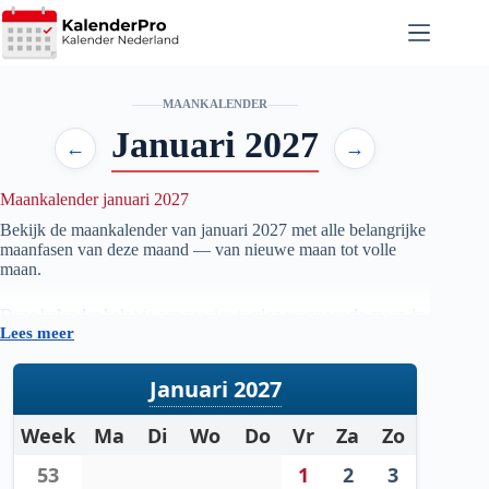
Ga
naar
de
inhoud
MAANKALENDER
Januari 2027
←
→
Maankalender januari 2027
Bekijk de maankalender van januari
2027
met alle belangrijke
maanfasen van deze maand — van nieuwe maan tot volle
maan.
Deze kalender helpt je om precies te zien wanneer de maan in
Lees meer
welke fase staat, handig voor iedereen die geïnteresseerd is in
astronomie, natuur, tuinieren op maanfase of gewoon wil
weten wanneer de volgende volle maan zichtbaar is.
Januari 2027
De gegevens worden automatisch bijgewerkt en zijn
Week
Ma
Di
Wo
Do
Vr
Za
Zo
gebaseerd op betrouwbare astronomische berekeningen. Zo
heb je altijd een actueel overzicht van de maanstanden per
53
1
2
3
maand.