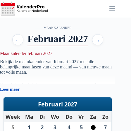
Ga
naar
de
inhoud
MAANKALENDER
Februari 2027
←
→
Maankalender februari 2027
Bekijk de maankalender van februari
2027
met alle
belangrijke maanfasen van deze maand — van nieuwe maan
tot volle maan.
Deze kalender helpt je om precies te zien wanneer de maan in
Lees meer
welke fase staat, handig voor iedereen die geïnteresseerd is in
astronomie, natuur, tuinieren op maanfase of gewoon wil
weten wanneer de volgende volle maan zichtbaar is.
Februari 2027
De gegevens worden automatisch bijgewerkt en zijn
Week
Ma
Di
Wo
Do
Vr
Za
Zo
gebaseerd op betrouwbare astronomische berekeningen. Zo
heb je altijd een actueel overzicht van de maanstanden per
5
1
2
3
4
5
7
maand.