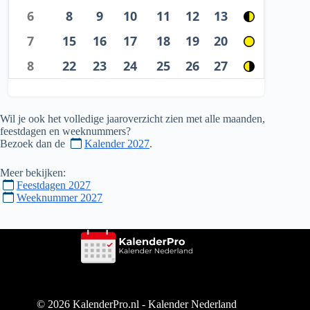
6
8
9
10
11
12
13
7
15
16
17
18
19
20
8
22
23
24
25
26
27
Wil je ook het volledige jaaroverzicht zien met alle maanden,
feestdagen en weeknummers?
Bezoek dan de
Kalender 2027
.
Meer bekijken:
Feestdagen 2027
Weeknummer 2027
© 2026 KalenderPro.nl - Kalender Nederland