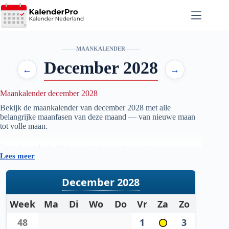
Ga
naar
de
inhoud
MAANKALENDER
December 2028
←
→
Maankalender december 2028
Bekijk de maankalender van december
2028
met alle
belangrijke maanfasen van deze maand — van nieuwe maan
tot volle maan.
Deze kalender helpt je om precies te zien wanneer de maan in
Lees meer
welke fase staat, handig voor iedereen die geïnteresseerd is in
astronomie, natuur, tuinieren op maanfase of gewoon wil
weten wanneer de volgende volle maan zichtbaar is.
December 2028
De gegevens worden automatisch bijgewerkt en zijn
Week
Ma
Di
Wo
Do
Vr
Za
Zo
gebaseerd op betrouwbare astronomische berekeningen. Zo
heb je altijd een actueel overzicht van de maanstanden per
48
1
3
maand.