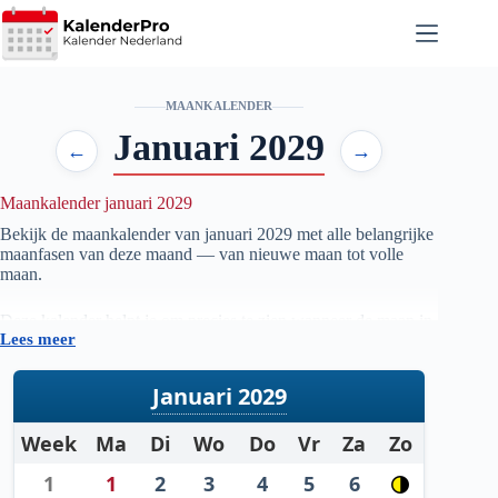
Ga
naar
de
inhoud
MAANKALENDER
Januari 2029
←
→
Maankalender januari 2029
Bekijk de maankalender van januari
2029
met alle belangrijke
maanfasen van deze maand — van nieuwe maan tot volle
maan.
Deze kalender helpt je om precies te zien wanneer de maan in
Lees meer
welke fase staat, handig voor iedereen die geïnteresseerd is in
astronomie, natuur, tuinieren op maanfase of gewoon wil
weten wanneer de volgende volle maan zichtbaar is.
Januari 2029
De gegevens worden automatisch bijgewerkt en zijn
Week
Ma
Di
Wo
Do
Vr
Za
Zo
gebaseerd op betrouwbare astronomische berekeningen. Zo
heb je altijd een actueel overzicht van de maanstanden per
1
1
2
3
4
5
6
maand.