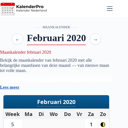
Ga
naar
de
inhoud
MAANKALENDER
Februari 2020
←
→
Maankalender februari 2020
Bekijk de maankalender van februari
2020
met alle
belangrijke maanfasen van deze maand — van nieuwe maan
tot volle maan.
Deze kalender helpt je om precies te zien wanneer de maan in
Lees meer
welke fase staat, handig voor iedereen die geïnteresseerd is in
astronomie, natuur, tuinieren op maanfase of gewoon wil
weten wanneer de volgende volle maan zichtbaar is.
Februari 2020
De gegevens worden automatisch bijgewerkt en zijn
Week
Ma
Di
Wo
Do
Vr
Za
Zo
gebaseerd op betrouwbare astronomische berekeningen. Zo
heb je altijd een actueel overzicht van de maanstanden per
5
1
maand.