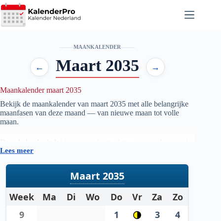
Ga
naar
de
inhoud
MAANKALENDER
Maart 2035
←
→
Maankalender maart 2035
Bekijk de maankalender van maart
2035
met alle belangrijke
maanfasen van deze maand — van nieuwe maan tot volle
maan.
Deze kalender helpt je om precies te zien wanneer de maan in
Lees meer
welke fase staat, handig voor iedereen die geïnteresseerd is in
astronomie, natuur, tuinieren op maanfase of gewoon wil
weten wanneer de volgende volle maan zichtbaar is.
Maart 2035
De gegevens worden automatisch bijgewerkt en zijn
Week
Ma
Di
Wo
Do
Vr
Za
Zo
gebaseerd op betrouwbare astronomische berekeningen. Zo
heb je altijd een actueel overzicht van de maanstanden per
9
1
3
4
maand.