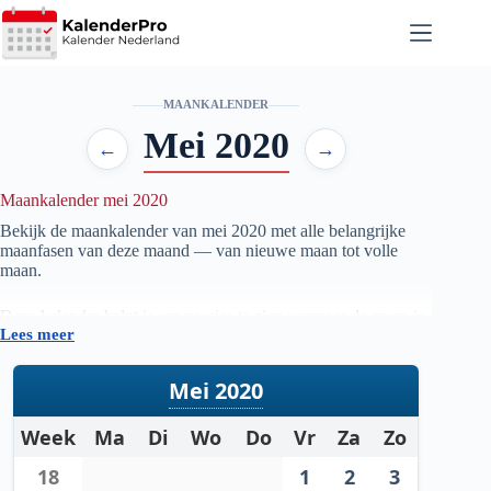
Ga
naar
de
inhoud
MAANKALENDER
Mei 2020
←
→
Maankalender mei 2020
Bekijk de maankalender van mei
2020
met alle belangrijke
maanfasen van deze maand — van nieuwe maan tot volle
maan.
Deze kalender helpt je om precies te zien wanneer de maan in
Lees meer
welke fase staat, handig voor iedereen die geïnteresseerd is in
astronomie, natuur, tuinieren op maanfase of gewoon wil
weten wanneer de volgende volle maan zichtbaar is.
Mei 2020
De gegevens worden automatisch bijgewerkt en zijn
Week
Ma
Di
Wo
Do
Vr
Za
Zo
gebaseerd op betrouwbare astronomische berekeningen. Zo
heb je altijd een actueel overzicht van de maanstanden per
18
1
2
3
maand.