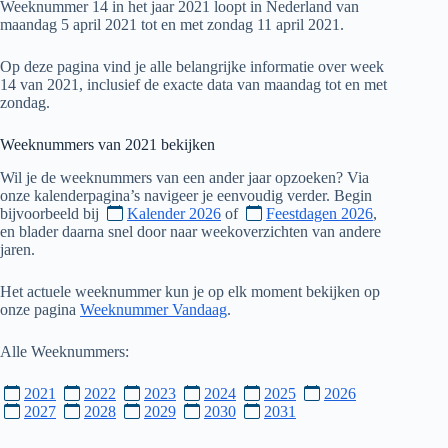
Weeknummer 14 in het jaar 2021 loopt in Nederland van
maandag 5 april 2021 tot en met zondag 11 april 2021.
Op deze pagina vind je alle belangrijke informatie over week
14 van 2021, inclusief de exacte data van maandag tot en met
zondag.
Weeknummers van
2021
bekijken
Wil je de weeknummers van een ander jaar opzoeken? Via
onze kalenderpagina’s navigeer je eenvoudig verder. Begin
bijvoorbeeld bij
Kalender 2026
of
Feestdagen 2026
,
en blader daarna snel door naar weekoverzichten van andere
jaren.
Het actuele weeknummer kun je op elk moment bekijken op
onze pagina
Weeknummer Vandaag
.
Alle Weeknummers:
2021
2022
2023
2024
2025
2026
2027
2028
2029
2030
2031