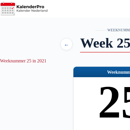
Ga
naar
de
inhoud
WEEKNUMM
Week 25
←
Weeknummer 25 in 2021
Weeknumm
2