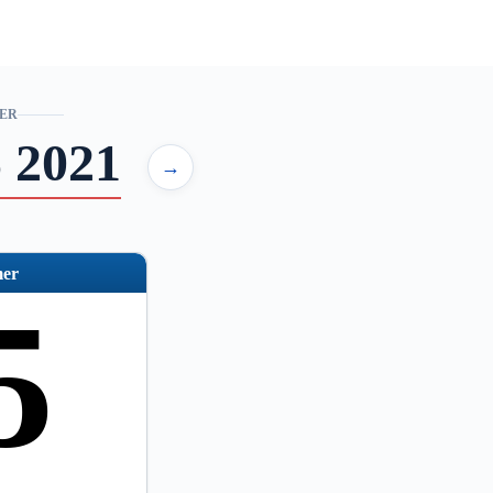
ER
 2021
→
er
5