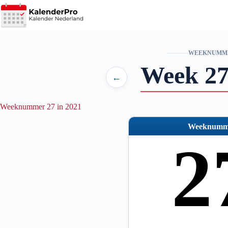
Ga
naar
de
inhoud
WEEKNUMM
Week 27
←
Weeknummer 27 in 2021
Weeknumm
2