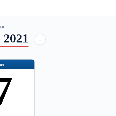
ER
 2021
→
er
7