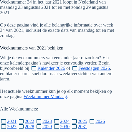
Weeknummer 34 in het jaar 2021 loopt in Nederland van
maandag 23 augustus 2021 tot en met zondag 29 augustus
2021.
Op deze pagina vind je alle belangrijke informatie over week
34 van 2021, inclusief de exacte data van maandag tot en met
zondag.
Weeknummers van
2021
bekijken
Wil je de weeknummers van een ander jaar opzoeken? Via
onze kalenderpagina’s navigeer je eenvoudig verder. Begin
bijvoorbeeld bij
Kalender 2026
of
Feestdagen 2026
,
en blader daarna snel door naar weekoverzichten van andere
jaren.
Het actuele weeknummer kun je op elk moment bekijken op
onze pagina
Weeknummer Vandaag
.
Alle Weeknummers:
2021
2022
2023
2024
2025
2026
2027
2028
2029
2030
2031