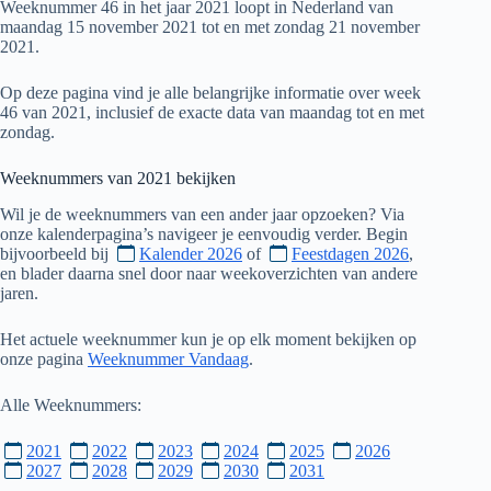
Weeknummer 46 in het jaar 2021 loopt in Nederland van
maandag 15 november 2021 tot en met zondag 21 november
2021.
Op deze pagina vind je alle belangrijke informatie over week
46 van 2021, inclusief de exacte data van maandag tot en met
zondag.
Weeknummers van
2021
bekijken
Wil je de weeknummers van een ander jaar opzoeken? Via
onze kalenderpagina’s navigeer je eenvoudig verder. Begin
bijvoorbeeld bij
Kalender 2026
of
Feestdagen 2026
,
en blader daarna snel door naar weekoverzichten van andere
jaren.
Het actuele weeknummer kun je op elk moment bekijken op
onze pagina
Weeknummer Vandaag
.
Alle Weeknummers:
2021
2022
2023
2024
2025
2026
2027
2028
2029
2030
2031