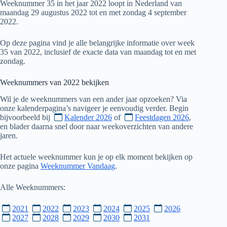
Weeknummer 35 in het jaar 2022 loopt in Nederland van
maandag 29 augustus 2022 tot en met zondag 4 september
2022.
Op deze pagina vind je alle belangrijke informatie over week
35 van 2022, inclusief de exacte data van maandag tot en met
zondag.
Weeknummers van
2022
bekijken
Wil je de weeknummers van een ander jaar opzoeken? Via
onze kalenderpagina’s navigeer je eenvoudig verder. Begin
bijvoorbeeld bij
Kalender 2026
of
Feestdagen 2026
,
en blader daarna snel door naar weekoverzichten van andere
jaren.
Het actuele weeknummer kun je op elk moment bekijken op
onze pagina
Weeknummer Vandaag
.
Alle Weeknummers:
2021
2022
2023
2024
2025
2026
2027
2028
2029
2030
2031