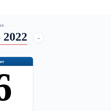
ER
 2022
→
er
6