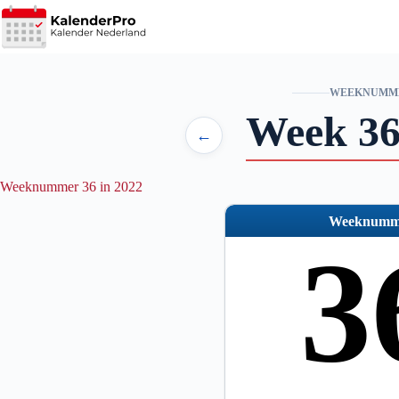
Ga
naar
de
inhoud
WEEKNUMM
Week 36
←
Weeknummer 36 in 2022
Weeknumm
3